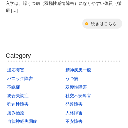
入学は、躁うつ病（双極性感情障害）になりやすい体質（循
環 […]
続きはこちら
Category
適応障害
精神疾患一般
パニック障害
うつ病
不眠症
双極性障害
統合失調症
社交不安障害
強迫性障害
発達障害
痛み治療
人格障害
自律神経失調症
不安障害