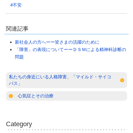
#不安
関連記事
新社会人の方へーー皆さまの活躍のために
「障害」の表現についてーーＤＳＭによる精神科診断の
問題
投
私たちの身近にいる人格障害、「マイルド・サイコ
パス」
稿
ナ
心気症とその治療
ビ
ゲ
ー
Category
シ