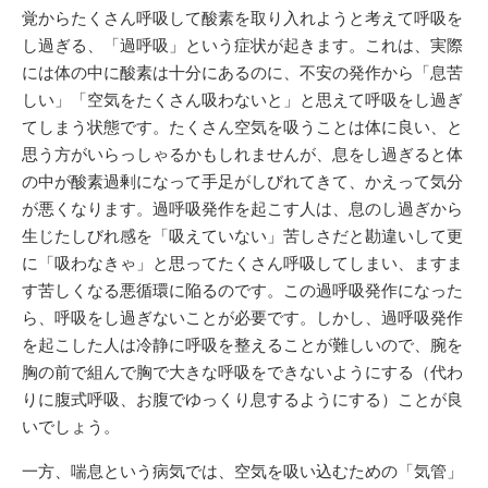
覚からたくさん呼吸して酸素を取り入れようと考えて呼吸を
し過ぎる、「過呼吸」という症状が起きます。これは、実際
には体の中に酸素は十分にあるのに、不安の発作から「息苦
しい」「空気をたくさん吸わないと」と思えて呼吸をし過ぎ
てしまう状態です。たくさん空気を吸うことは体に良い、と
思う方がいらっしゃるかもしれませんが、息をし過ぎると体
の中が酸素過剰になって手足がしびれてきて、かえって気分
が悪くなります。過呼吸発作を起こす人は、息のし過ぎから
生じたしびれ感を「吸えていない」苦しさだと勘違いして更
に「吸わなきゃ」と思ってたくさん呼吸してしまい、ますま
す苦しくなる悪循環に陥るのです。この過呼吸発作になった
ら、呼吸をし過ぎないことが必要です。しかし、過呼吸発作
を起こした人は冷静に呼吸を整えることが難しいので、腕を
胸の前で組んで胸で大きな呼吸をできないようにする（代わ
りに腹式呼吸、お腹でゆっくり息するようにする）ことが良
いでしょう。
一方、喘息という病気では、空気を吸い込むための「気管」