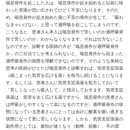
喘息発作を起こした人は、喘息発作が起き始めると以前に味
わった苦痛が思い出されてひどく不安になります。そのた
め、喘息発作が起き始めた後に不安の発作が生じて、「吸わ
なきゃいけない」と思って過呼吸を起こしてしまうのです。
こうなると、患者さん本人は喘息発作で苦しいのか過呼吸発
作で苦しいのか、わからなくなります。それは仕方ないこと
なのですが、診断する医師の方が「喘息発作か過呼吸発作
か」の二分法でしか考えられないと、喘息発作から始まった
過呼吸発作の病態を理解できないのです。そのような単純な
思考の医師がひとたび喘息発作と診断すれば、気管支拡張薬
（縮こまった気管を広げる薬）を投与し続けることになりま
す。もしくは、患者さんに気管支拡張薬を処方しておいて
「苦しくなったら吸入して」と指示しておきます。気管支拡
張薬は、気管を太く広げる薬ですから、喘息発作の患者さん
は呼吸がしやすくなって楽になるのですが、過呼吸発作の状
態になっている患者さんにとっては余計に酸素を吸い過ぎる
状態になって更に苦しくなります。しかも、気管支拡張薬の
副作用としては、脈拍が速くなり（動悸、頻脈）、手の震