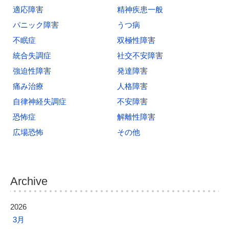
ョ
適応障害
精神疾患一般
ン
パニック障害
うつ病
不眠症
双極性障害
統合失調症
社交不安障害
強迫性障害
発達障害
痛み治療
人格障害
自律神経失調症
不安障害
恐怖症
解離性障害
広場恐怖
その他
Archive
2026
3月