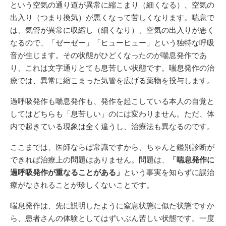
という空気の通り道が異常に縮こまり（細くなる）、空気の
出入り（つまり換気）が悪くなって苦しくなります。喘息で
は、気管が異常に収縮し（細くなり）、空気の出入りが悪く
なるので、「ゼーゼー」「ヒューヒュー」という独特な呼吸
音が生じます。その状態がひどくなったのが喘息発作であ
り、これは文字通りとても息苦しい状態です。喘息発作の治
療では、異常に縮こまった気管を広げる薬物を投与します。
過呼吸発作も喘息発作も、発作を起こしている本人の自覚と
してはどちらも「息苦しい」のには変わりません。ただ、体
内で起きている現象は全く違うし、治療法も異なるのです。
ここまでは、医師ならば常識ですから、ちゃんと鑑別診断が
できれば治療上の問題はありません。問題は、
「喘息発作に
過呼吸発作が重なることがある」
という事実を知らずに誤治
療がなされることが珍しくないことです。
喘息発作は、先に説明したように窒息状態に似た状態ですか
ら、患者さんの体験としてはずいぶん苦しい状態です。一度